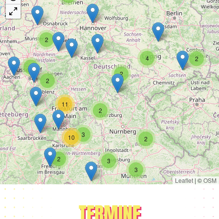
2
4
2
8
2
2
11
2
3
10
2
2
3
3
Leaflet
|
©
OSM
TERMINE