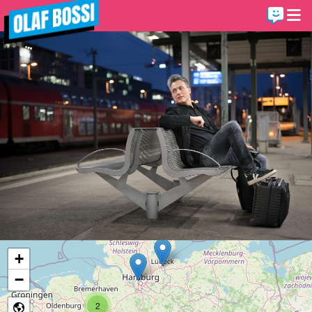
+
−
2