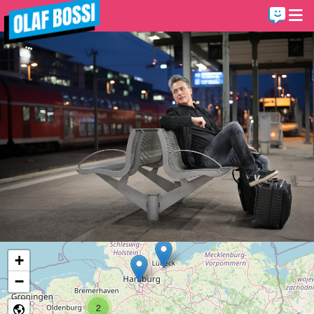
+
−
2