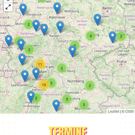
2
4
2
8
2
2
11
2
3
10
2
2
3
3
Leaflet
|
©
OSM
TERMINE