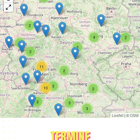
2
4
2
8
2
2
11
2
3
10
2
2
3
3
Leaflet
|
©
OSM
TERMINE