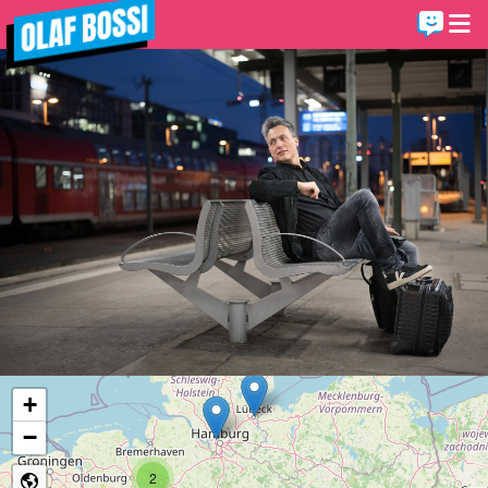
+
−
2