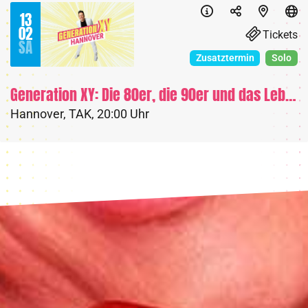
13
02
Tickets
SA
Zusatztermin
Solo
Generation XY: Die 80er, die 90er und das Leben heute
Hannover
,
TAK
,
20:00 Uhr