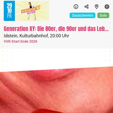
29
10
FR
Zusatztermin
Solo
Generation XY: Die 80er, die 90er und das Leben heute
Idstein
,
Kulturbahnhof
,
20:00 Uhr
VVK-Start Ende 2026