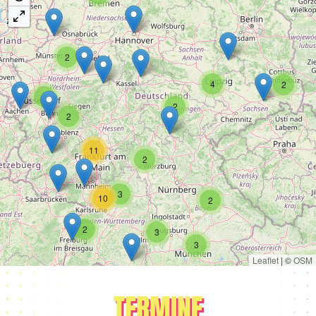
2
4
2
8
2
2
11
2
3
10
2
2
3
3
Leaflet
|
©
OSM
TERMINE