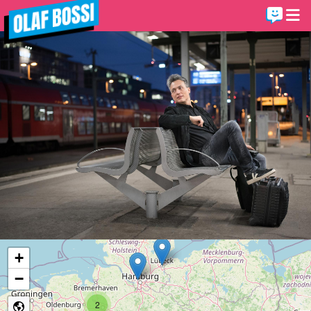
+
−
2