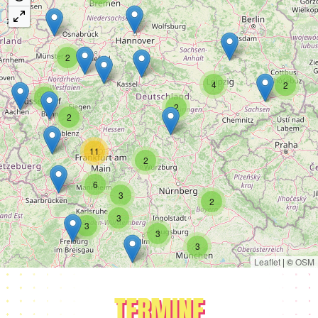
2
4
2
8
2
2
11
2
6
3
2
3
3
3
3
Leaflet
|
©
OSM
TERMINE