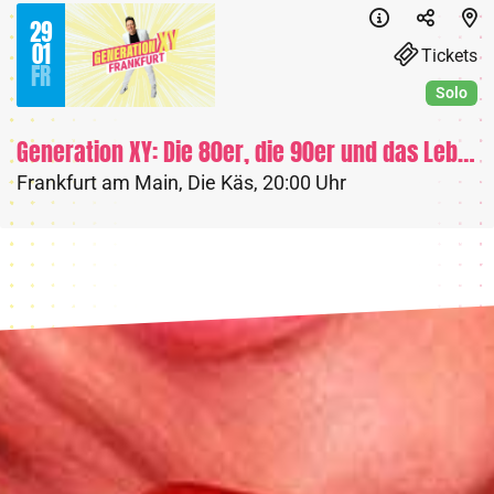
29
01
Tickets
FR
Solo
Generation XY: Die 80er, die 90er und das Leben heute
Frankfurt am Main
,
Die Käs
,
20:00 Uhr