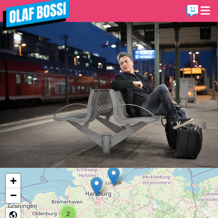
+
−
2