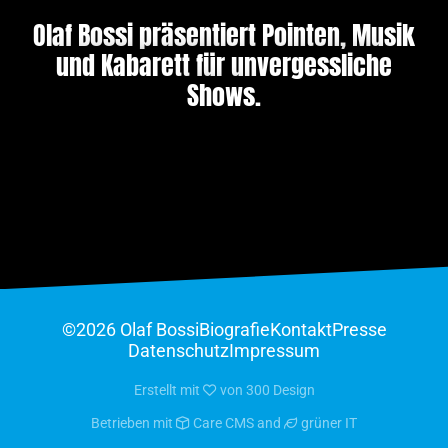
Olaf Bossi präsentiert Pointen, Musik
und Kabarett für unvergessliche
Shows.
©2026 Olaf Bossi
Biografie
Kontakt
Presse
Datenschutz
Impressum
Erstellt mit
von
300 Design
Betrieben mit
Care CMS
and
grüner IT