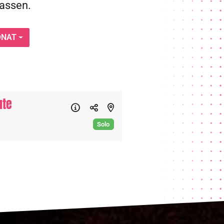
passen.
NAT
ute
Solo