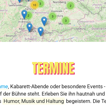
3
10
2
2
3
3
TERMINE
mme
, Kabarett-Abende oder besondere Events -
f der Bühne steht. Erleben Sie ihn hautnah und
s
Humor, Musik und Haltung
begeistern. Die T