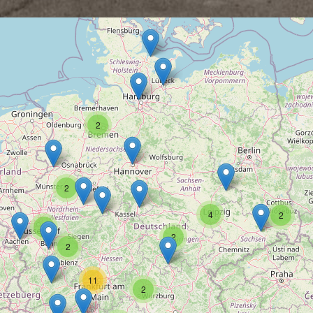
2
2
4
2
8
2
2
11
2