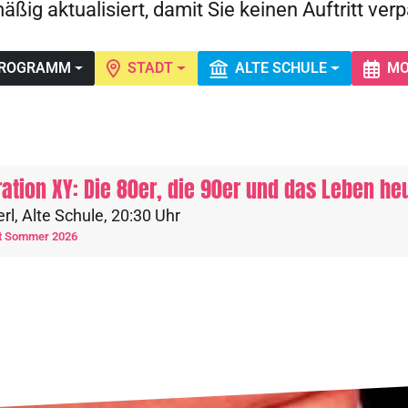
äßig aktualisiert, damit Sie keinen Auftritt ver
ROGRAMM
STADT
ALTE SCHULE
MO
ation XY: Die 80er, die 90er und das Leben he
erl
,
Alte Schule
,
20:30 Uhr
t Sommer 2026