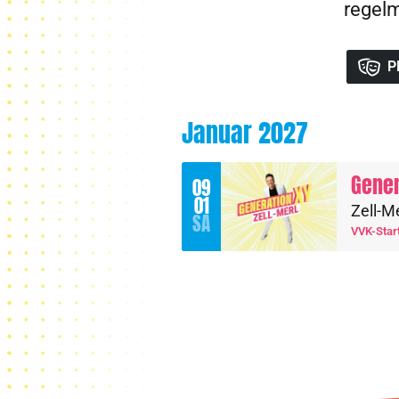
regelm
P
Januar 2027
Gener
09
01
Zell-M
SA
VVK-Star