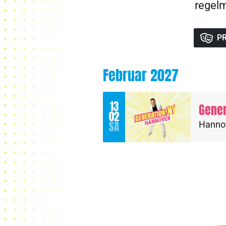
regelm
P
Februar 2027
13
Gener
02
SA
Hanno