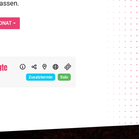
passen.
ONAT
ute
Zusatztermin
Solo