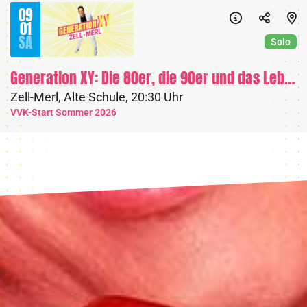
09
01
SA
Solo
Generation XY: Die 80er, die 90er und das Leben heute
Zell-Merl
,
Alte Schule
,
20:30 Uhr
VVK-Start Sommer 2026