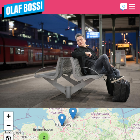
+
−
2