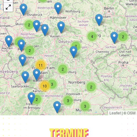
2
4
2
8
2
2
11
2
3
10
2
2
3
3
Leaflet
|
©
OSM
TERMINE