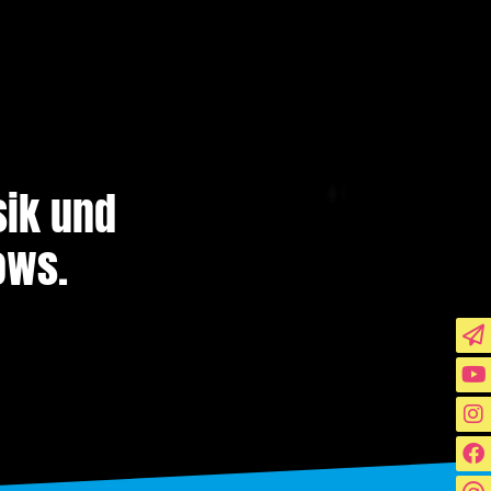
sik und
ows.