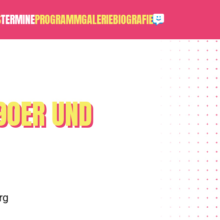
S
TERMINE
PROGRAMM
GALERIE
BIOGRAFIE
 90ER UND
rg