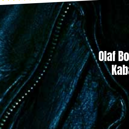
Olaf B
Kab