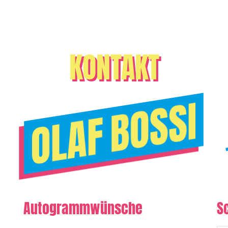
KONTAKT
Autogrammwünsche
S