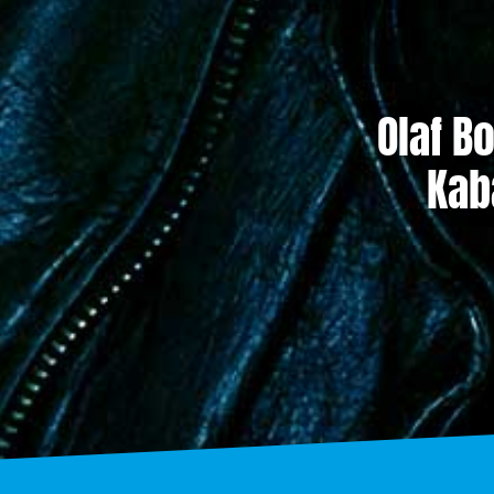
Olaf B
Kab