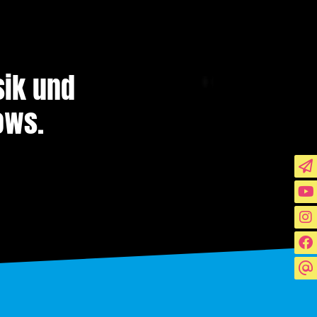
sik und
ows.