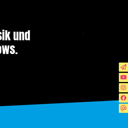
sik und
ows.