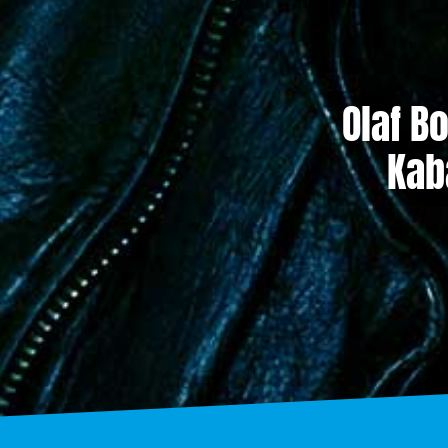
Olaf B
Kab