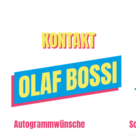
KONTAKT
Autogrammwünsche
S