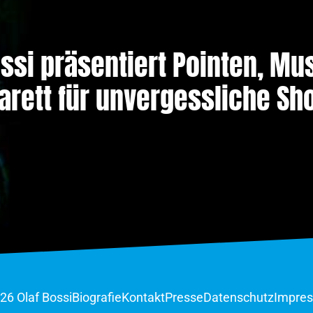
ossi präsentiert Pointen, Mu
arett für unvergessliche Sh
6 Olaf Bossi
Biografie
Kontakt
Presse
Datenschutz
Impre