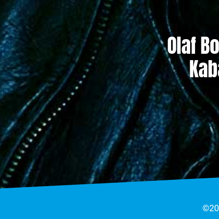
Olaf B
Kab
©202