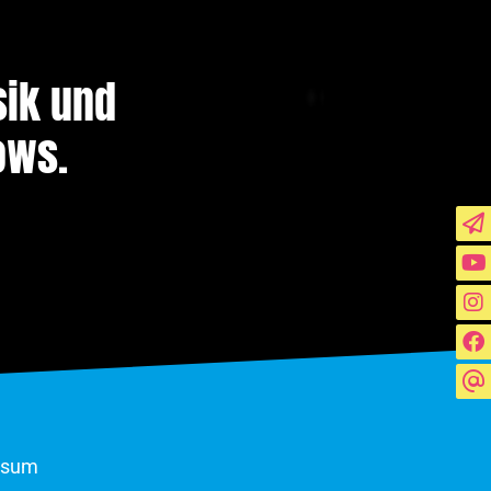
sik und
ows.
ssum