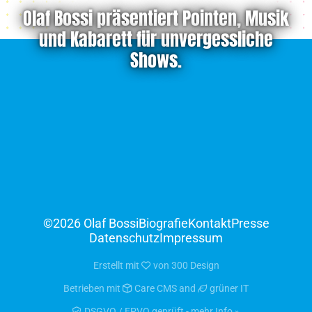
Olaf Bossi präsentiert Pointen, Musik
und Kabarett für unvergessliche
Shows.
©2026 Olaf Bossi
Biografie
Kontakt
Presse
Datenschutz
Impressum
Erstellt mit
von
300 Design
Betrieben mit
Care CMS
and
grüner IT
DSGVO / EPVO geprüft - mehr Info »