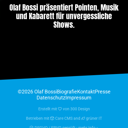
Olaf Bossi präsentiert Pointen, Musik
und Kabarett für unvergessliche
Shows.
©2026 Olaf Bossi
Biografie
Kontakt
Presse
Datenschutz
Impressum
Erstellt mit
von
300 Design
Betrieben mit
Care CMS
and
grüner IT
DSGVO / EPVO geprüft - mehr Info »