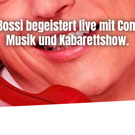
 Bossi begeistert live mit Co
Musik und Kabarettshow.