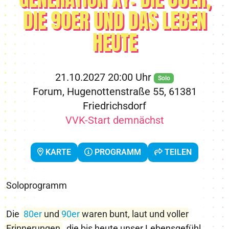
DIE 90ER UND DAS LEBEN
HEUTE
21.10.2027 20:00 Uhr
Solo
Forum, Hugenottenstraße 55, 61381
Friedrichsdorf
VVK-Start demnächst
KARTE
PROGRAMM
TEILEN
Soloprogramm
Die
80er
und
90er
waren bunt, laut und voller
Erinnerungen
, die bis heute unser Lebensgefühl